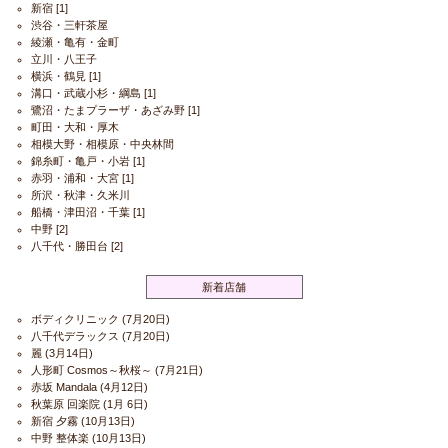
新宿
[1]
渋谷・三軒茶屋
綾瀬・亀有・金町
立川・八王子
横浜・鶴見
[1]
溝口・武蔵小杉・綱島
[1]
鷺沼・たまプラーザ・あざみ野
[1]
町田・大和・厚木
相模大野・相模原・中央林間
錦糸町・亀戸・小岩
[1]
赤羽・浦和・大宮
[1]
所沢・秋津・久米川
船橋・津田沼・千葉
[1]
中野
[2]
八千代・勝田台
[2]
新着店舗
ボディクリニック
(7月20日)
八千代デラックス
(7月20日)
麗
(3月14日)
人形町 Cosmos～秋桜～
(7月21日)
赤坂 Mandala
(4月12日)
秋葉原 回楽院
(1月 6日)
新宿 夕霧
(10月13日)
中野 整体楽
(10月13日)