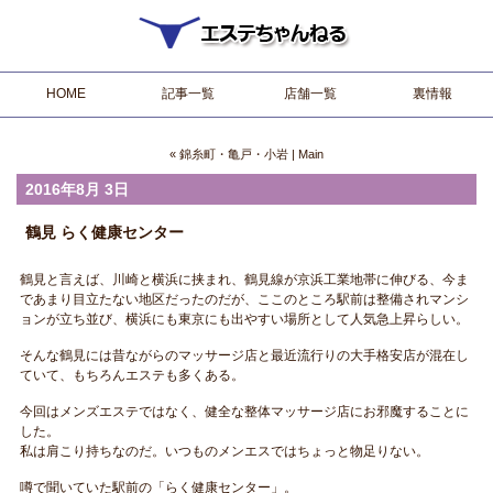
HOME
記事一覧
店舗一覧
裏情報
« 錦糸町・亀戸・小岩
|
Main
2016年8月 3日
鶴見 らく健康センター
鶴見と言えば、川崎と横浜に挟まれ、鶴見線が京浜工業地帯に伸びる、今ま
であまり目立たない地区だったのだが、ここのところ駅前は整備されマンシ
ョンが立ち並び、横浜にも東京にも出やすい場所として人気急上昇らしい。
そんな鶴見には昔ながらのマッサージ店と最近流行りの大手格安店が混在し
ていて、もちろんエステも多くある。
今回はメンズエステではなく、健全な整体マッサージ店にお邪魔することに
した。
私は肩こり持ちなのだ。いつものメンエスではちょっと物足りない。
噂で聞いていた駅前の「らく健康センター」。