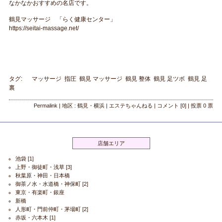
なかなかおすすめの名店です。
鶴見マッサージ 「らく健康センター」
https://seitai-massage.net/
タグ:
マッサージ
指圧
鶴見 マッサージ
鶴見 整体
鶴見 足ツボ
鶴見 足
裏
Permalink
| 地区 :
鶴見・横浜
|
エステちゃんねる
|
コメント
[0]
|
投票
0
票
店舗エリア
池袋
[1]
上野・御徒町・浅草
[3]
秋葉原・神田・日本橋
御茶ノ水・水道橋・神保町
[2]
東京・有楽町・銀座
新橋
人形町・門前仲町・茅場町
[2]
赤坂・六本木
[1]