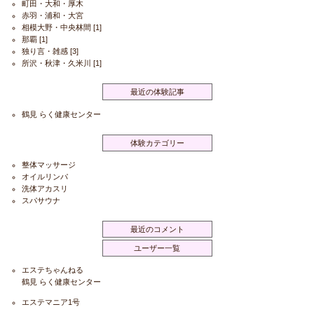
町田・大和・厚木
赤羽・浦和・大宮
相模大野・中央林間
[1]
那覇
[1]
独り言・雑感
[3]
所沢・秋津・久米川
[1]
最近の体験記事
鶴見 らく健康センター
体験カテゴリー
整体マッサージ
オイルリンパ
洗体アカスリ
スパサウナ
最近のコメント
ユーザー一覧
エステちゃんねる
鶴見 らく健康センター
エステマニア1号