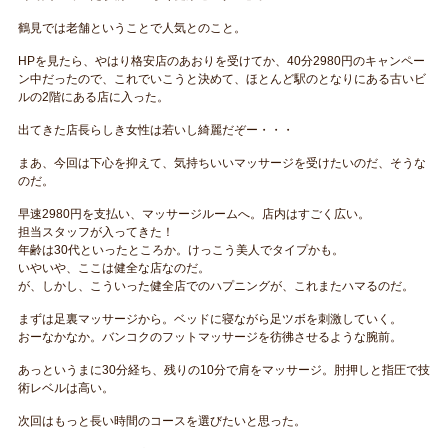
鶴見では老舗ということで人気とのこと。
HPを見たら、やはり格安店のあおりを受けてか、40分2980円のキャンペー
ン中だったので、これでいこうと決めて、ほとんど駅のとなりにある古いビ
ルの2階にある店に入った。
出てきた店長らしき女性は若いし綺麗だぞー・・・
まあ、今回は下心を抑えて、気持ちいいマッサージを受けたいのだ、そうな
のだ。
早速2980円を支払い、マッサージルームへ。店内はすごく広い。
担当スタッフが入ってきた！
年齢は30代といったところか。けっこう美人でタイプかも。
いやいや、ここは健全な店なのだ。
が、しかし、こういった健全店でのハプニングが、これまたハマるのだ。
まずは足裏マッサージから。ベッドに寝ながら足ツボを刺激していく。
おーなかなか。バンコクのフットマッサージを彷彿させるような腕前。
あっというまに30分経ち、残りの10分で肩をマッサージ。肘押しと指圧で技
術レベルは高い。
次回はもっと長い時間のコースを選びたいと思った。