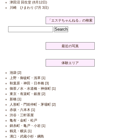
津田沼 回生堂
(8月12日)
川崎 ひまわり
(7月 3日)
「エステちゃんねる」の検索
最近の写真
体験エリア
池袋
[2]
上野・御徒町・浅草
[1]
秋葉原・神田・日本橋
[3]
御茶ノ水・水道橋・神保町
[1]
東京・有楽町・銀座
[2]
新橋
[1]
人形町・門前仲町・茅場町
[2]
赤坂・六本木
[1]
渋谷・三軒茶屋
亀有・金町・松戸
錦糸町・亀戸・小岩
[1]
鶴見・横浜
[1]
溝口・武蔵小杉・綱島