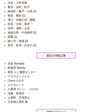
渋谷・三軒茶屋
亀有・金町・松戸
錦糸町・亀戸・小岩
[1]
鶴見・横浜
[1]
溝口・武蔵小杉・綱島
町田・大和・厚木
赤羽・浦和・大宮
相模大野・中央林間
[1]
那覇
[1]
独り言・雑感
[3]
所沢・秋津・久米川
[1]
最近の体験記事
赤坂 Mandala
秋葉原 Melody
鶴見 らく健康センター
アロマエンジェル
Carna カルナ
エクセレント
八重洲 カレン （その2）
池袋 快復堂
人形町 月花美人
日本橋人形町 椿
体験カテゴリー