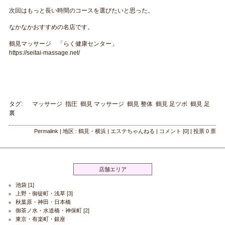
次回はもっと長い時間のコースを選びたいと思った。
なかなかおすすめの名店です。
鶴見マッサージ 「らく健康センター」
https://seitai-massage.net/
タグ:
マッサージ
指圧
鶴見 マッサージ
鶴見 整体
鶴見 足ツボ
鶴見 足
裏
Permalink
| 地区 :
鶴見・横浜
|
エステちゃんねる
|
コメント
[0]
|
投票
0
票
店舗エリア
池袋
[1]
上野・御徒町・浅草
[3]
秋葉原・神田・日本橋
御茶ノ水・水道橋・神保町
[2]
東京・有楽町・銀座