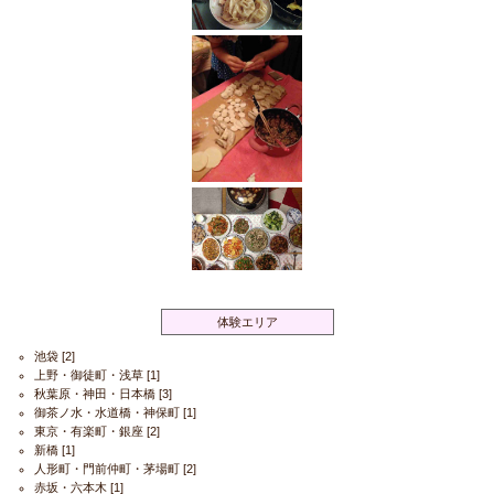
体験エリア
池袋
[2]
上野・御徒町・浅草
[1]
秋葉原・神田・日本橋
[3]
御茶ノ水・水道橋・神保町
[1]
東京・有楽町・銀座
[2]
新橋
[1]
人形町・門前仲町・茅場町
[2]
赤坂・六本木
[1]