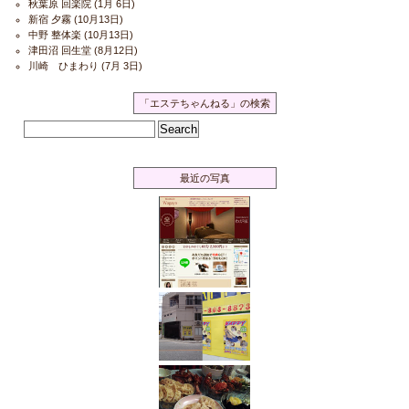
秋葉原 回楽院
(1月 6日)
新宿 夕霧
(10月13日)
中野 整体楽
(10月13日)
津田沼 回生堂
(8月12日)
川崎 ひまわり
(7月 3日)
「エステちゃんねる」の検索
最近の写真