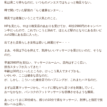
私は肩こり持ちなのだ。いつものメンエスではちょっと物足りない。
噂で聞いていた駅前の「らく健康センター」。
鶴見では老舗ということで人気とのこと。
HPを見たら、やはり格安店のあおりを受けてか、40分2980円のキャンペー
ン中だったので、これでいこうと決めて、ほとんど駅のとなりにある古いビ
ルの2階にある店に入った。
出てきた店長らしき女性は若いし綺麗だぞー・・・
まあ、今回は下心を抑えて、気持ちいいマッサージを受けたいのだ、そうな
のだ。
早速2980円を支払い、マッサージルームへ。店内はすごく広い。
担当スタッフが入ってきた！
年齢は30代といったところか。けっこう美人でタイプかも。
いやいや、ここは健全な店なのだ。
が、しかし、こういった健全店でのハプニングが、これまたハマるのだ。
まずは足裏マッサージから。ベッドに寝ながら足ツボを刺激していく。
おーなかなか。バンコクのフットマッサージを彷彿させるような腕前。
あっというまに30分経ち、残りの10分で肩をマッサージ。肘押しと指圧で技
術レベルは高い。