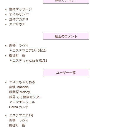
整体マッサージ
オイルリンパ
洗体アカスリ
スパサウナ
最近のコメント
新橋 ラヴィ
└
エステマニア1号
01/11
御徒町 藍
└
エステちゃんねる
01/11
ユーザー一覧
エステちゃんねる
赤坂 Mandala
秋葉原 Melody
鶴見 らく健康センター
アロマエンジェル
Carna カルナ
エステマニア1号
新橋 ラヴィ
御徒町 藍