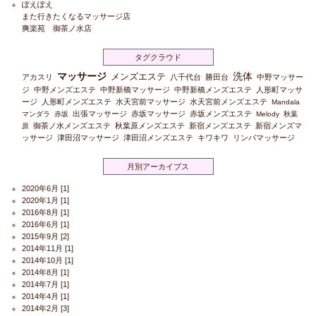
ぽえぽえ
また行きたくなるマッサージ店
爽楽苑 御茶ノ水店
タグクラウド
マッサージ
洗体
メンズエステ
アカスリ
八千代台
勝田台
中野マッサー
ジ
中野メンズエステ
中野新橋マッサージ
中野新橋メンズエステ
人形町マッサ
ージ
人形町メンズエステ
水天宮前マッサージ
水天宮前メンズエステ
Mandala
出張マッサージ
赤坂マッサージ
赤坂メンズエステ
マンダラ
赤坂
Melody
秋葉
御茶ノ水メンズエステ
秋葉原メンズエステ
新宿メンズエステ
新宿メンズマ
原
ッサージ
津田沼マッサージ
津田沼メンズエステ
キワキワ
リンパマッサージ
月別アーカイブス
2020年6月
[1]
2020年1月
[1]
2016年8月
[1]
2016年6月
[1]
2015年9月
[2]
2014年11月
[1]
2014年10月
[1]
2014年8月
[1]
2014年7月
[1]
2014年4月
[1]
2014年2月
[3]