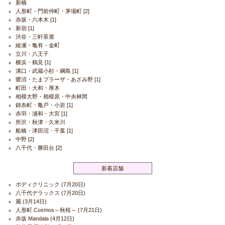
新橋
人形町・門前仲町・茅場町
[2]
赤坂・六本木
[1]
新宿
[1]
渋谷・三軒茶屋
綾瀬・亀有・金町
立川・八王子
横浜・鶴見
[1]
溝口・武蔵小杉・綱島
[1]
鷺沼・たまプラーザ・あざみ野
[1]
町田・大和・厚木
相模大野・相模原・中央林間
錦糸町・亀戸・小岩
[1]
赤羽・浦和・大宮
[1]
所沢・秋津・久米川
船橋・津田沼・千葉
[1]
中野
[2]
八千代・勝田台
[2]
新着店舗
ボディクリニック
(7月20日)
八千代デラックス
(7月20日)
麗
(3月14日)
人形町 Cosmos～秋桜～
(7月21日)
赤坂 Mandala
(4月12日)