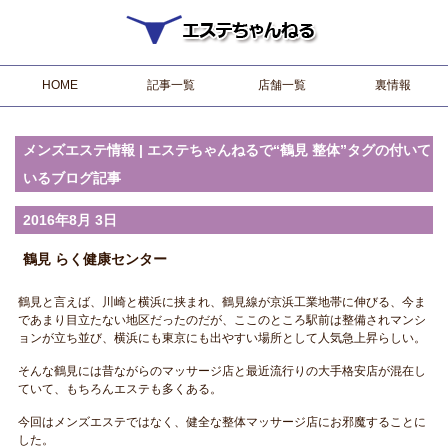
HOME
記事一覧
店舗一覧
裏情報
メンズエステ情報 | エステちゃんねるで“鶴見 整体”タグの付いて
いるブログ記事
2016年8月 3日
鶴見 らく健康センター
鶴見と言えば、川崎と横浜に挟まれ、鶴見線が京浜工業地帯に伸びる、今ま
であまり目立たない地区だったのだが、ここのところ駅前は整備されマンシ
ョンが立ち並び、横浜にも東京にも出やすい場所として人気急上昇らしい。
そんな鶴見には昔ながらのマッサージ店と最近流行りの大手格安店が混在し
ていて、もちろんエステも多くある。
今回はメンズエステではなく、健全な整体マッサージ店にお邪魔することに
した。