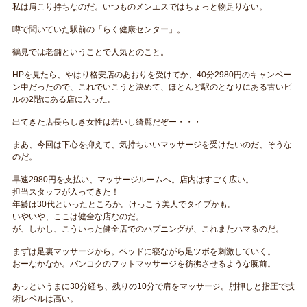
私は肩こり持ちなのだ。いつものメンエスではちょっと物足りない。
噂で聞いていた駅前の「らく健康センター」。
鶴見では老舗ということで人気とのこと。
HPを見たら、やはり格安店のあおりを受けてか、40分2980円のキャンペー
ン中だったので、これでいこうと決めて、ほとんど駅のとなりにある古いビ
ルの2階にある店に入った。
出てきた店長らしき女性は若いし綺麗だぞー・・・
まあ、今回は下心を抑えて、気持ちいいマッサージを受けたいのだ、そうな
のだ。
早速2980円を支払い、マッサージルームへ。店内はすごく広い。
担当スタッフが入ってきた！
年齢は30代といったところか。けっこう美人でタイプかも。
いやいや、ここは健全な店なのだ。
が、しかし、こういった健全店でのハプニングが、これまたハマるのだ。
まずは足裏マッサージから。ベッドに寝ながら足ツボを刺激していく。
おーなかなか。バンコクのフットマッサージを彷彿させるような腕前。
あっというまに30分経ち、残りの10分で肩をマッサージ。肘押しと指圧で技
術レベルは高い。