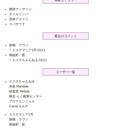
整体マッサージ
オイルリンパ
洗体アカスリ
スパサウナ
最近のコメント
新橋 ラヴィ
└
エステマニア1号
01/11
御徒町 藍
└
エステちゃんねる
01/11
ユーザー一覧
エステちゃんねる
赤坂 Mandala
秋葉原 Melody
鶴見 らく健康センター
アロマエンジェル
Carna カルナ
エステマニア1号
新橋 ラヴィ
御徒町 藍