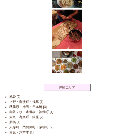
体験エリア
池袋
[2]
上野・御徒町・浅草
[1]
秋葉原・神田・日本橋
[3]
御茶ノ水・水道橋・神保町
[1]
東京・有楽町・銀座
[2]
新橋
[1]
人形町・門前仲町・茅場町
[2]
赤坂・六本木
[1]