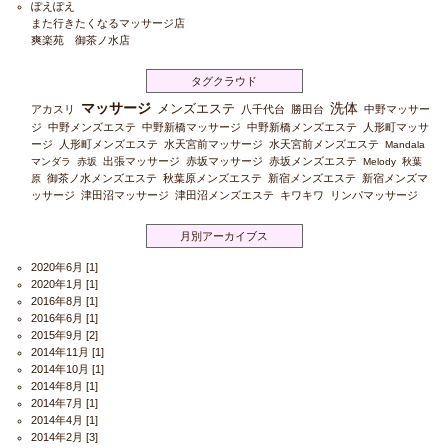
ぽえぽえ
また行きたくなるマッサージ店
爽楽苑 御茶ノ水店
タグクラウド
マッサージ
洗体
メンズエステ
アカスリ
八千代台
勝田台
中野マッサー
ジ
中野メンズエステ
中野新橋マッサージ
中野新橋メンズエステ
人形町マッサ
ージ
人形町メンズエステ
水天宮前マッサージ
水天宮前メンズエステ
Mandala
出張マッサージ
赤坂マッサージ
赤坂メンズエステ
マンダラ
赤坂
Melody
秋葉
御茶ノ水メンズエステ
秋葉原メンズエステ
新宿メンズエステ
新宿メンズマ
原
ッサージ
津田沼マッサージ
津田沼メンズエステ
キワキワ
リンパマッサージ
月別アーカイブス
2020年6月
[1]
2020年1月
[1]
2016年8月
[1]
2016年6月
[1]
2015年9月
[2]
2014年11月
[1]
2014年10月
[1]
2014年8月
[1]
2014年7月
[1]
2014年4月
[1]
2014年2月
[3]