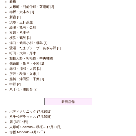
新橋
人形町・門前仲町・茅場町
[2]
赤坂・六本木
[1]
新宿
[1]
渋谷・三軒茶屋
綾瀬・亀有・金町
立川・八王子
横浜・鶴見
[1]
溝口・武蔵小杉・綱島
[1]
鷺沼・たまプラーザ・あざみ野
[1]
町田・大和・厚木
相模大野・相模原・中央林間
錦糸町・亀戸・小岩
[1]
赤羽・浦和・大宮
[1]
所沢・秋津・久米川
船橋・津田沼・千葉
[1]
中野
[2]
八千代・勝田台
[2]
新着店舗
ボディクリニック
(7月20日)
八千代デラックス
(7月20日)
麗
(3月14日)
人形町 Cosmos～秋桜～
(7月21日)
赤坂 Mandala
(4月12日)