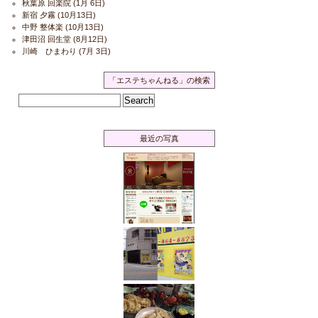
秋葉原 回楽院
(1月 6日)
新宿 夕霧
(10月13日)
中野 整体楽
(10月13日)
津田沼 回生堂
(8月12日)
川崎 ひまわり
(7月 3日)
「エステちゃんねる」の検索
最近の写真