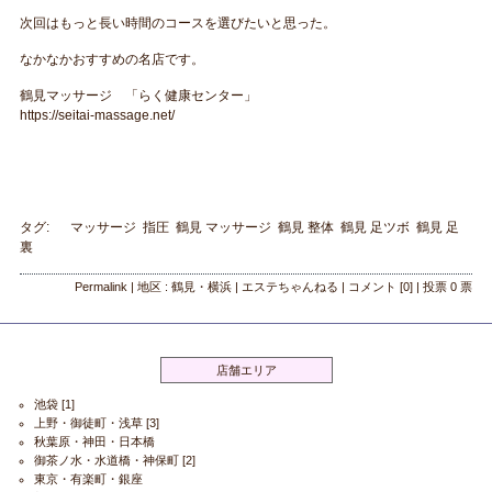
次回はもっと長い時間のコースを選びたいと思った。
なかなかおすすめの名店です。
鶴見マッサージ 「らく健康センター」
https://seitai-massage.net/
タグ:
マッサージ
指圧
鶴見 マッサージ
鶴見 整体
鶴見 足ツボ
鶴見 足
裏
Permalink
| 地区 :
鶴見・横浜
|
エステちゃんねる
|
コメント
[0]
|
投票
0
票
店舗エリア
池袋
[1]
上野・御徒町・浅草
[3]
秋葉原・神田・日本橋
御茶ノ水・水道橋・神保町
[2]
東京・有楽町・銀座