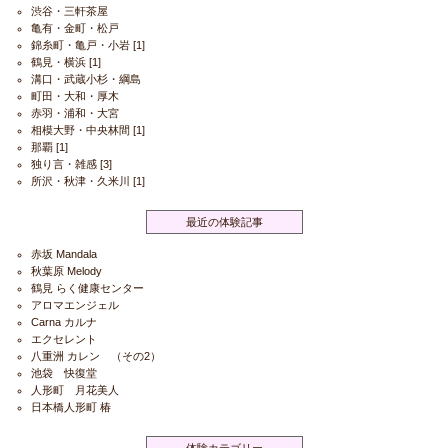
渋谷・三軒茶屋
亀有・金町・松戸
錦糸町・亀戸・小岩
[1]
鶴見・横浜
[1]
溝口・武蔵小杉・綱島
町田・大和・厚木
赤羽・浦和・大宮
相模大野・中央林間
[1]
那覇
[1]
独り言・雑感
[3]
所沢・秋津・久米川
[1]
最近の体験記事
赤坂 Mandala
秋葉原 Melody
鶴見 らく健康センター
アロマエンジェル
Carna カルナ
エクセレント
八重洲 カレン （その2）
池袋 快復堂
人形町 月花美人
日本橋人形町 椿
体験カテゴリー