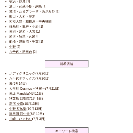
横浜・鶴見
[1]
溝口・武蔵小杉・綱島
[1]
鷺沼・たまプラーザ・あざみ野
[1]
町田・大和・厚木
相模大野・相模原・中央林間
錦糸町・亀戸・小岩
[1]
赤羽・浦和・大宮
[1]
所沢・秋津・久米川
船橋・津田沼・千葉
[1]
中野
[2]
八千代・勝田台
[2]
新着店舗
ボディクリニック
(7月20日)
八千代デラックス
(7月20日)
麗
(3月14日)
人形町 Cosmos～秋桜～
(7月21日)
赤坂 Mandala
(4月12日)
秋葉原 回楽院
(1月 6日)
新宿 夕霧
(10月13日)
中野 整体楽
(10月13日)
津田沼 回生堂
(8月12日)
川崎 ひまわり
(7月 3日)
キーワード検索