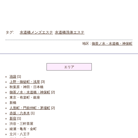
タグ:
水道橋メンズエステ
水道橋洗体エステ
地区 :
御茶ノ水・水道橋・神保町
エリア
池袋
[1]
上野・御徒町・浅草
[3]
秋葉原・神田・日本橋
御茶ノ水・水道橋・神保町
[2]
東京・有楽町・銀座
新橋
人形町・門前仲町・茅場町
[2]
赤坂・六本木
[1]
新宿
[1]
渋谷・三軒茶屋
綾瀬・亀有・金町
立川・八王子