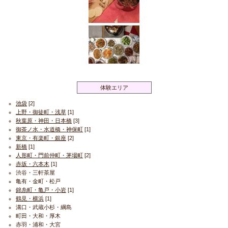
体験エリア
池袋
[2]
上野・御徒町・浅草
[1]
秋葉原・神田・日本橋
[3]
御茶ノ水・水道橋・神保町
[1]
東京・有楽町・銀座
[2]
新橋
[1]
人形町・門前仲町・茅場町
[2]
赤坂・六本木
[1]
渋谷・三軒茶屋
亀有・金町・松戸
錦糸町・亀戸・小岩
[1]
鶴見・横浜
[1]
溝口・武蔵小杉・綱島
町田・大和・厚木
赤羽・浦和・大宮