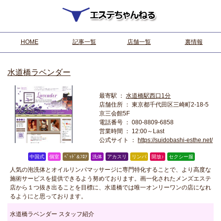
HOME
記事一覧
店舗一覧
裏情報
水道橋ラベンダー
最寄駅 ：
水道橋駅西口1分
店舗住所 ：
東京都千代田区三崎町2-18-5
京三会館5F
電話番号 ：
080-8809-6858
営業時間 ：
12:00～Last
公式サイト ：
https://suidobashi-esthe.net/
中国式
個室
ﾍﾞｯﾄﾞ&ﾌﾛｱ
洗体
アカスリ
リンパ
開放♪
セクシー服
人気の泡洗体とオイルリンパマッサージに専門特化することで、より高度な
施術サービスを提供できるよう努めております。画一化されたメンズエステ
店から１つ抜き出ることを目標に、水道橋では唯一オンリーワンの店になれ
るようにと思っております。
水道橋ラベンダー スタッフ紹介